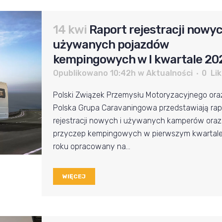
14 kwi
Raport rejestracji nowyc
używanych pojazdów
kempingowych w I kwartale 20
Opublikowano 10:42h
w
Aktualności
0
Lik
Polski Związek Przemysłu Motoryzacyjnego ora
Polska Grupa Caravaningowa przedstawiają rap
rejestracji nowych i używanych kamperów oraz
przyczep kempingowych w pierwszym kwartal
roku opracowany na...
WIĘCEJ