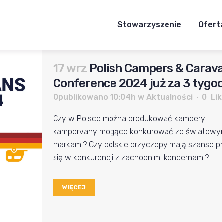
Stowarzyszenie
Ofert
17 wrz
Polish Campers & Carav
Conference 2024 już za 3 tygod
Opublikowano 10:04h
w
Aktualności
0
Lik
Czy w Polsce można produkować kampery i
kampervany mogące konkurować ze światowy
markami? Czy polskie przyczepy mają szanse p
się w konkurencji z zachodnimi koncernami?...
WIĘCEJ