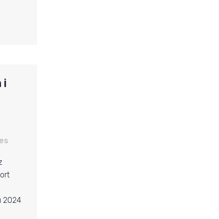
 i
es
z
ort
u 2024