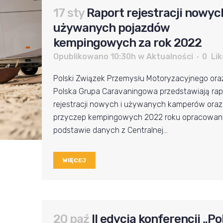
17 sty
Raport rejestracji nowych
używanych pojazdów
kempingowych za rok 2022
Opublikowano 10:30h
w
Aktualności
0
Lik
Polski Związek Przemysłu Motoryzacyjnego ora
Polska Grupa Caravaningowa przedstawiają rap
rejestracji nowych i używanych kamperów oraz
przyczep kempingowych 2022 roku opracowan
podstawie danych z Centralnej...
WIĘCEJ
20 paź
II edycja konferencji „Po