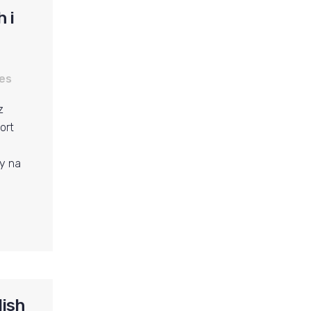
 i
es
z
ort
y na
lish