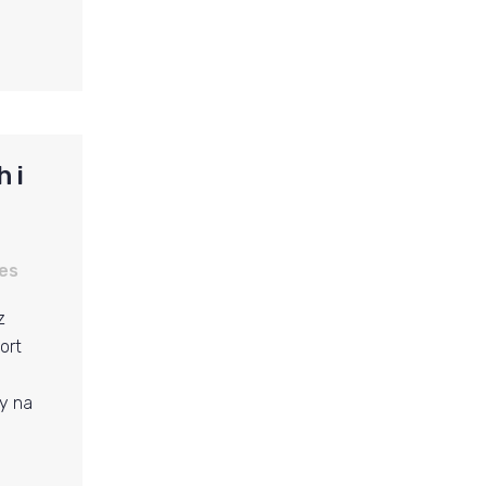
 i
es
z
ort
y na