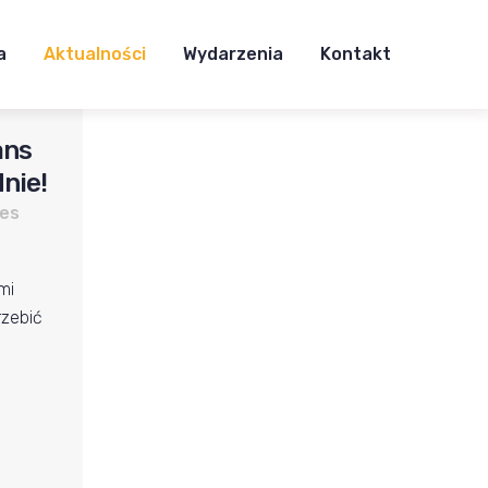
a
Aktualności
Wydarzenia
Kontakt
ans
nie!
es
mi
rzebić