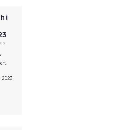
h i
23
es
z
ort
e 2023