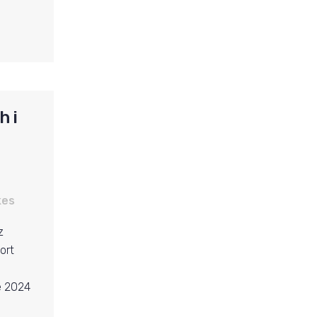
h i
kes
z
ort
e 2024