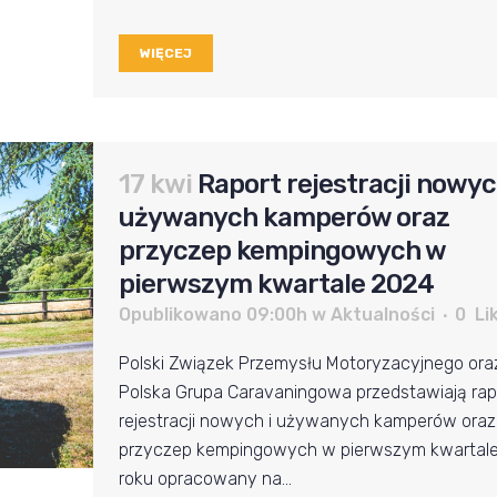
WIĘCEJ
17 kwi
Raport rejestracji nowyc
używanych kamperów oraz
przyczep kempingowych w
pierwszym kwartale 2024
Opublikowano 09:00h
w
Aktualności
0
Li
Polski Związek Przemysłu Motoryzacyjnego ora
Polska Grupa Caravaningowa przedstawiają rap
rejestracji nowych i używanych kamperów oraz
przyczep kempingowych w pierwszym kwartal
roku opracowany na...