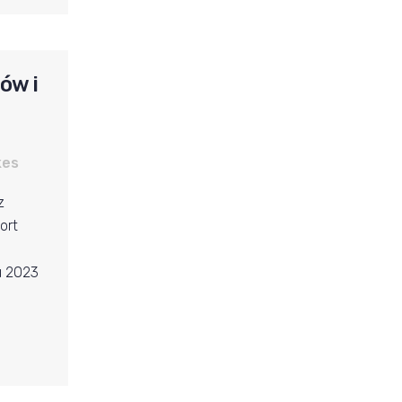
ów i
kes
z
ort
u 2023