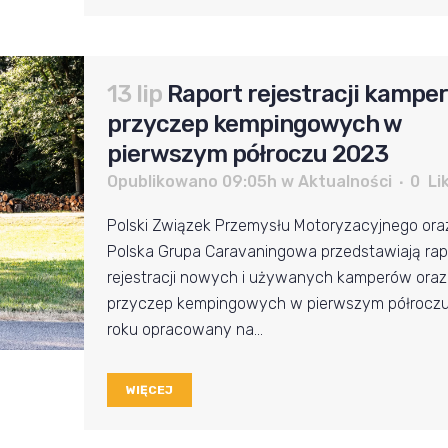
13 lip
Raport rejestracji kamper
przyczep kempingowych w
pierwszym półroczu 2023
Opublikowano 09:05h
w
Aktualności
0
Li
Polski Związek Przemysłu Motoryzacyjnego ora
Polska Grupa Caravaningowa przedstawiają rap
rejestracji nowych i używanych kamperów oraz
przyczep kempingowych w pierwszym półrocz
roku opracowany na...
WIĘCEJ