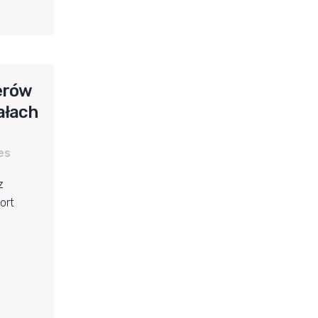
erów
ałach
es
z
ort