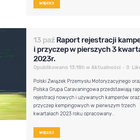
WIĘCEJ
13 paź
Raport rejestracji kamp
i przyczep w pierszych 3 kwart
2023r.
Opublikowano 13:18h
w
Aktualności
0
Lik
Polski Związek Przemysłu Motoryzacyjnego ora
Polska Grupa Caravaningowa przedstawiają rap
rejestracji nowych i używanych kamperów oraz
przyczep kempingowych w pierwszym trzech
kwartałach 2023 roku opracowany...
WIĘCEJ