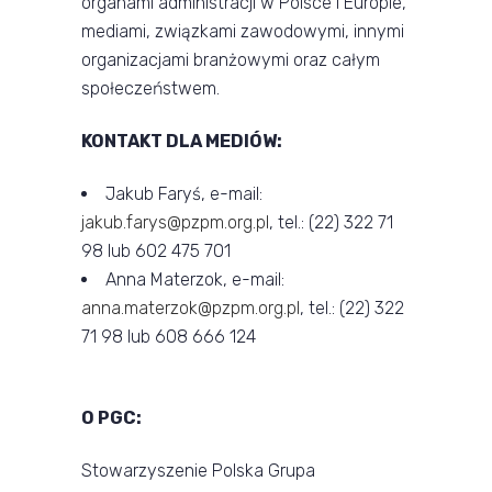
organami administracji w Polsce i Europie,
mediami, związkami zawodowymi, innymi
organizacjami branżowymi oraz całym
społeczeństwem.
KONTAKT DLA MEDIÓW:
Jakub Faryś, e-mail:
jakub.farys@pzpm.org.pl
, tel.: (22) 322 71
98 lub 602 475 701
Anna Materzok, e-mail:
anna.materzok@pzpm.org.pl
, tel.: (22) 322
71 98 lub 608 666 124
O PGC:
Stowarzyszenie Polska Grupa