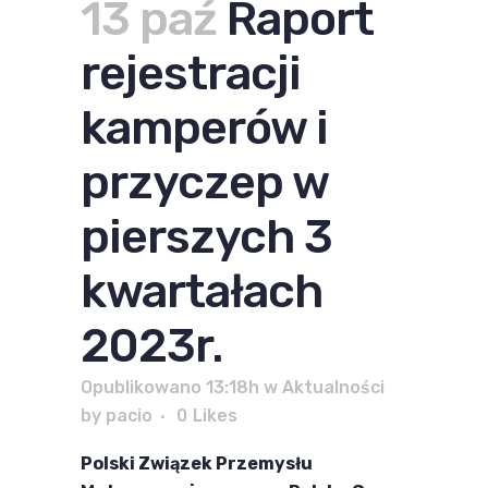
13 paź
Raport
rejestracji
kamperów i
przyczep w
pierszych 3
kwartałach
2023r.
Opublikowano 13:18h
w
Aktualności
by
pacio
0
Likes
Polski Związek Przemysłu