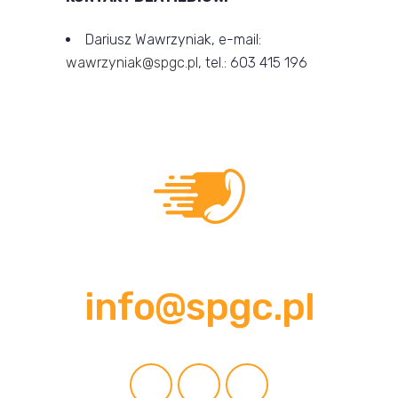
Dariusz Wawrzyniak, e-mail:
wawrzyniak@spgc.pl
, tel.: 603 415 196
Pozostańmy w kontakcie!
info@spgc.pl