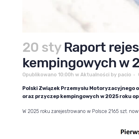
20 sty
Raport reje
kempingowych w 2
Opublikowano 10:00h
w
Aktualności
by
pacio
Polski Związek Przemysłu Motoryzacyjnego o
oraz przyczep kempingowych w 2025 roku op
W 2025 roku zarejestrowano w Polsce 2165 szt. nowy