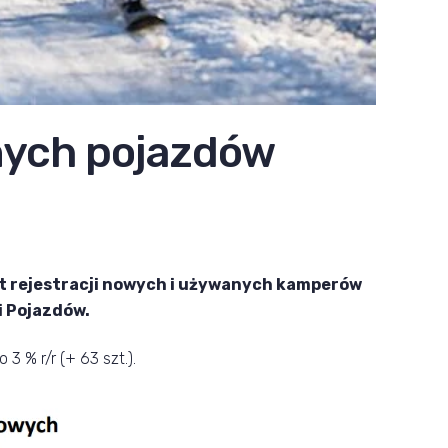
nych pojazdów
t rejestracji nowych i używanych kamperów
i Pojazdów.
 % r/r (+ 63 szt.).