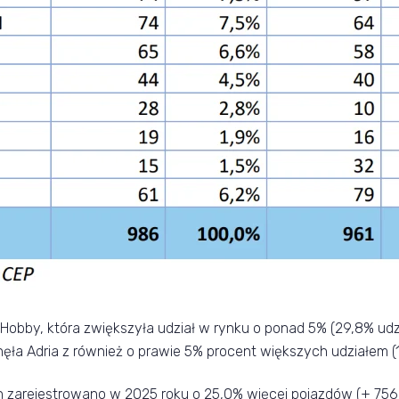
 Hobby, która zwiększyła udział w rynku o ponad 5% (29,8% ud
ła Adria z również o prawie 5% procent większych udziałem (15
rejestrowano w 2025 roku o 25,0% więcej pojazdów (+ 756 szt