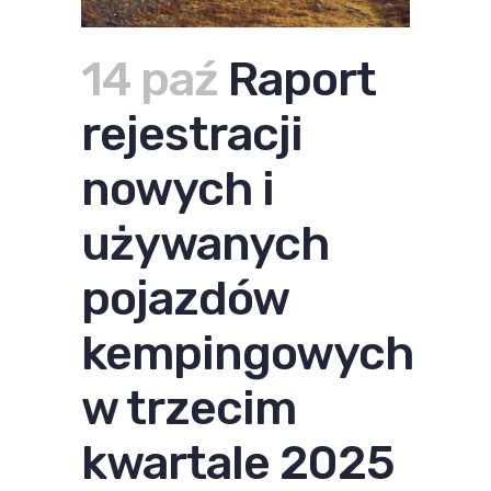
14 paź
Raport
rejestracji
nowych i
używanych
pojazdów
kempingowych
w trzecim
kwartale 2025