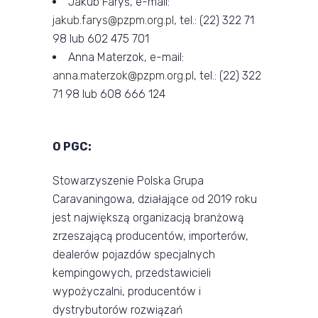
Jakub Faryś, e-mail:
jakub.farys@pzpm.org.pl
, tel.: (22) 322 71
98 lub 602 475 701
Anna Materzok, e-mail:
anna.materzok@pzpm.org.pl
, tel.: (22) 322
71 98 lub 608 666 124
O PGC:
Stowarzyszenie Polska Grupa
Caravaningowa, działające od 2019 roku
jest największą organizacją branżową
zrzeszającą producentów, importerów,
dealerów pojazdów specjalnych
kempingowych, przedstawicieli
wypożyczalni, producentów i
dystrybutorów rozwiązań