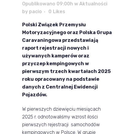
Opublikowano 09:00h
w
Aktualności
by
pacio
0
Likes
Polski Związek Przemysłu
Motoryzacyjnego oraz Polska Grupa
Caravaningowa przedstawiają
raport rejestracji nowych i
używanych kamperów oraz
przyczep kempingowych w
pierwszym trzech kwartałach 2025
roku opracowany na podstawie
danych z Centralnej Ewidencji
Pojazdów.
W pierwszych dziewięciu miesiącach
2025 r. odnotowaliśmy wzrost ilości
pierwszych rejestracji samochodów
kempingowych w Polsce. W grupie