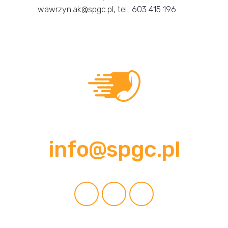
wawrzyniak@spgc.pl
, tel.: 603 415 196
Pozostańmy w kontakcie!
info@spgc.pl