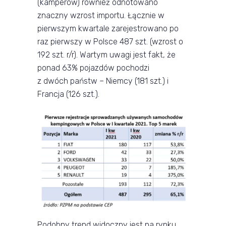
(kamperów) również odnotowano
znaczny wzrost importu. Łącznie w
pierwszym kwartale zarejestrowano po
raz pierwszy w Polsce 487 szt. (wzrost o
192 szt. r/r). Wartym uwagi jest fakt, że
ponad 63% pojazdów pochodzi
z dwóch państw – Niemcy (181 szt.) i
Francja (126 szt.).
Podobny trend widoczny jest na rynku